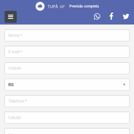
TUPÃ
10
°
Previsão completa
CONTATO