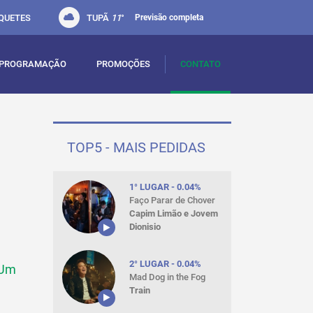
QUETES
TUPÃ
11
°
Previsão completa
PROGRAMAÇÃO
PROMOÇÕES
CONTATO
TOP5 - MAIS PEDIDAS
1° LUGAR - 0.04%
Faço Parar de Chover
Capim Limão e Jovem
Dionisio
2° LUGAR - 0.04%
 Um
Mad Dog in the Fog
Train