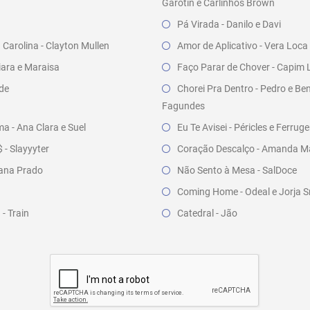
Garotin e Carlinhos Brown
Pá Virada - Danilo e Davi
Carolina - Clayton Mullen
Amor de Aplicativo - Vera Loca
iara e Maraisa
Faço Parar de Chover - Capim 
nde
Chorei Pra Dentro - Pedro e Be
Fagundes
a - Ana Clara e Suel
Eu Te Avisei - Péricles e Ferrug
- Slayyyter
Coração Descalço - Amanda Ma
ana Prado
Não Sento à Mesa - SalDoce
Coming Home - Odeal e Jorja S
- Train
Catedral - Jão