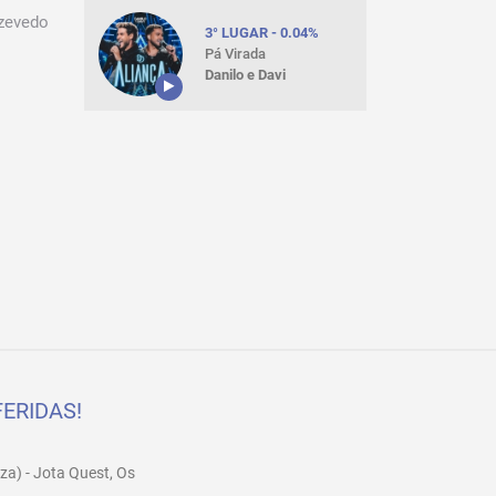
Azevedo
3° LUGAR - 0.04%
Pá Virada
Danilo e Davi
ERIDAS!
za) - Jota Quest, Os