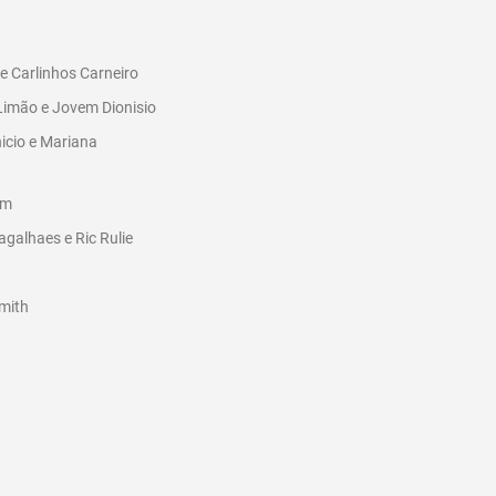
 e Carlinhos Carneiro
Limão e Jovem Dionisio
nicio e Mariana
em
galhaes e Ric Rulie
mith