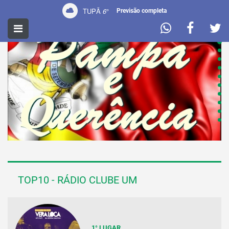
TUPÃ
6
°
Previsão completa
TOP10 - RÁDIO CLUBE UM
1° LUGAR