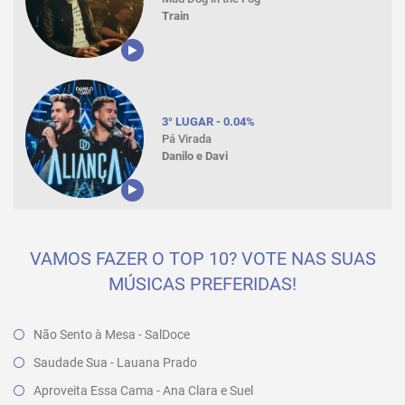
Train
3° LUGAR - 0.04%
Pá Virada
Danilo e Davi
VAMOS FAZER O TOP 10? VOTE NAS SUAS
MÚSICAS PREFERIDAS!
Não Sento à Mesa - SalDoce
Saudade Sua - Lauana Prado
Aproveita Essa Cama - Ana Clara e Suel