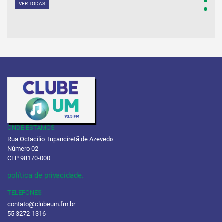
VER TODAS
ONDE ESTAMOS
Rua Octacilio Tupanciretã de Azevedo
Número 02
CEP 98170-000
política de privacidade.
TELEFONES
contato@clubeum.fm.br
55 3272-1316