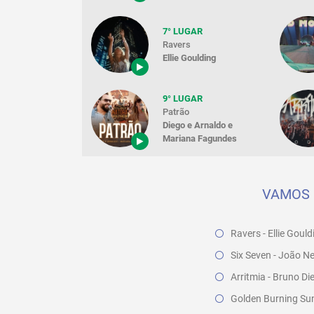
7° LUGAR
Ravers
Ellie Goulding
9° LUGAR
Patrão
Diego e Arnaldo e
Mariana Fagundes
VAMOS 
Ravers - Ellie Gould
Six Seven - João N
Arritmia - Bruno Di
Golden Burning Sun