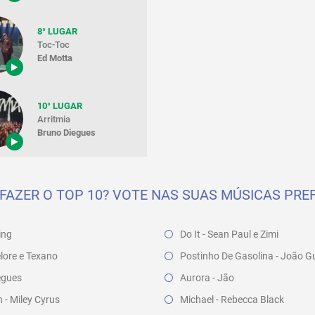
8° LUGAR
Toc-Toc
Ed Motta
10° LUGAR
Arritmia
Bruno Diegues
FAZER O TOP 10? VOTE NAS SUAS MÚSICAS PREF
ing
Do It - Sean Paul e Zimi
elore e Texano
Postinho De Gasolina - João Gu
egues
Aurora - Jão
 - Miley Cyrus
Michael - Rebecca Black