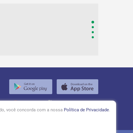
bem e vivos!
DE THANISE 
VER TODAS
RÁDIO TUPÃ 97,1 FM
ando, você concorda com a nossa
Política de Privacidade
.
ACESSAR!