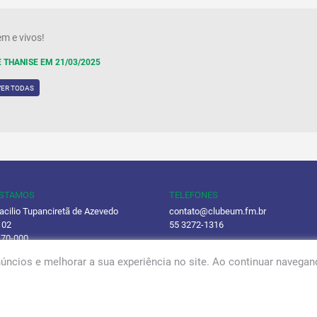
m e vivos!
 THANISE EM 21/03/2025
VER TODAS
ESTAMOS
TELEFONES
acilio Tupanciretã de Azevedo
contato@clubeum.fm.br
 02
55 3272-1316
170-000
(55) 98435-3727
úncios e melhorar a sua experiência no site. Ao continuar naveg
ca de Privacidade