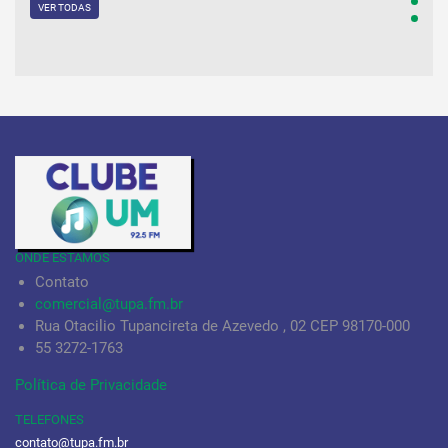
VER TODAS
ONDE ESTAMOS
Contato
comercial@tupa.fm.br
Rua Otacilio Tupancireta de Azevedo , 02 CEP 98170-000
55 3272-1763
Política de Privacidade
TELEFONES
contato@tupa.fm.br