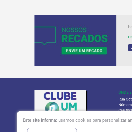
a cunha estou ligado na clube um quero ouvir a música
be
DE
ONDE 
Rua Oct
Número
CEP 98
Este site informa:
usamos cookies para personalizar an
Políti