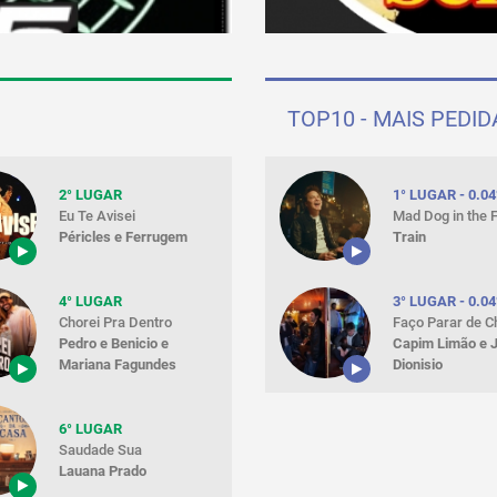
TOP10 - MAIS PEDID
2° LUGAR
1° LUGAR - 0.0
Eu Te Avisei
Mad Dog in the 
Péricles e Ferrugem
Train
4° LUGAR
3° LUGAR - 0.0
Chorei Pra Dentro
Faço Parar de C
Pedro e Benicio e
Capim Limão e 
Mariana Fagundes
Dionisio
6° LUGAR
Saudade Sua
Lauana Prado