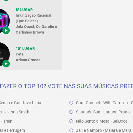
8° LUGAR
Imunização Racional
(Que Beleza)
Jota Quest, Os Garotin e
Carlinhos Brown
10° LUGAR
Petal
Ariana Grande
FAZER O TOP 10? VOTE NAS SUAS MÚSICAS PREF
a Senna e Gusttavo Lima
Cant Compete With Carolina - 
l e Jorja Smith
Saudade Sua - Lauana Prado
- Train
Não Sento à Mesa - SalDoce
cles e Ferrugem
Já Te Namoro - Maiara e Marai