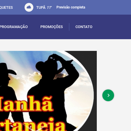
QUETES
TUPÃ
11
°
Previsão completa
PROGRAMAÇÃO
PROMOÇÕES
CONTATO