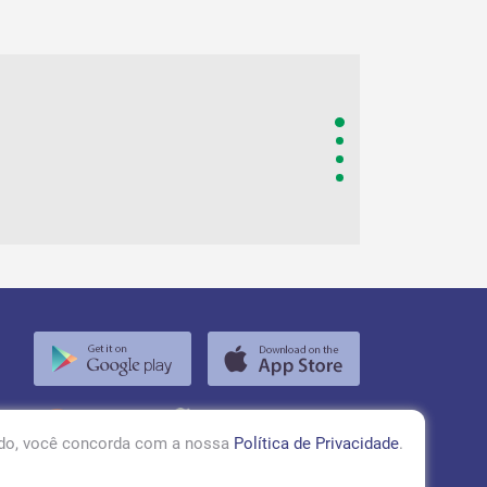
bem e vivos!
DE THANISE 
VER TODAS
RÁDIO TUPÃ 97,1 FM
ando, você concorda com a nossa
Política de Privacidade
.
ACESSAR!