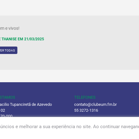
m e vivos!
 THANISE EM 21/03/2025
VER TODAS
ESTAMOS
TELEFONES
acilio Tupanciretã de Azevedo
contato@clubeum.fm.br
 02
55 3272-1316
170-000
(55) 98435-3727
úncios e melhorar a sua experiência no site. Ao continuar naveg
ca de Privacidade