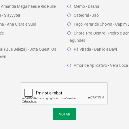
- Amanda Magalhaes e Ric Rulie
Memo - Dasha
- Slayyyter
Catedral - Jão
a - Ana Clara e Suel
Faço Parar de Chover - Capim 
nde
Chorei Pra Dentro - Pedro e Be
Fagundes
l (Que Beleza) - Jota Quest, Os
Pá Virada - Danilo e Davi
rown
Amor de Aplicativo - Vera Loca
VOTAR