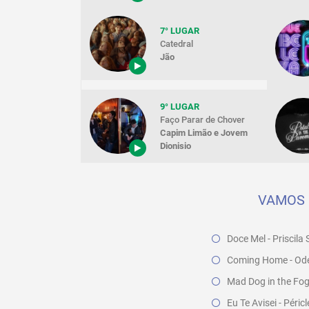
7° LUGAR
Catedral
Jão
9° LUGAR
Faço Parar de Chover
Capim Limão e Jovem
Dionisio
VAMOS 
Doce Mel - Priscil
Coming Home - Odea
Mad Dog in the Fog 
Eu Te Avisei - Péri