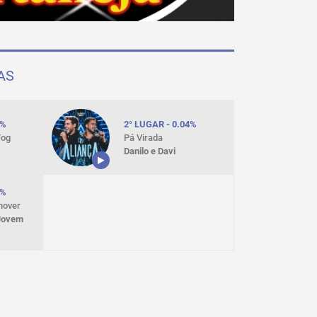
AS
4%
2° LUGAR - 0.04%
Fog
Pá Virada
Danilo e Davi
4%
hover
Jovem