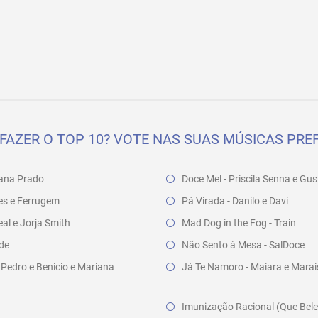
FAZER O TOP 10? VOTE NAS SUAS MÚSICAS PREF
ana Prado
Doce Mel - Priscila Senna e Gu
cles e Ferrugem
Pá Virada - Danilo e Davi
l e Jorja Smith
Mad Dog in the Fog - Train
nde
Não Sento à Mesa - SalDoce
 Pedro e Benicio e Mariana
Já Te Namoro - Maiara e Marai
Imunização Racional (Que Bele