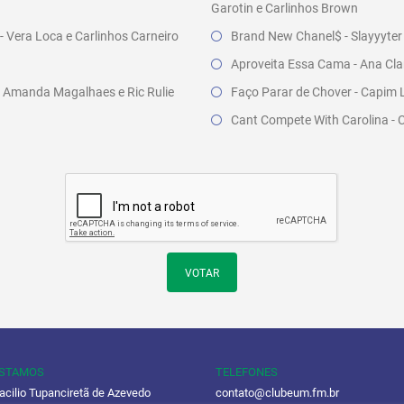
Garotin e Carlinhos Brown
- Vera Loca e Carlinhos Carneiro
Brand New Chanel$ - Slayyyter
Aproveita Essa Cama - Ana Clar
- Amanda Magalhaes e Ric Rulie
Faço Parar de Chover - Capim 
Cant Compete With Carolina - 
VOTAR
ESTAMOS
TELEFONES
acilio Tupanciretã de Azevedo
contato@clubeum.fm.br