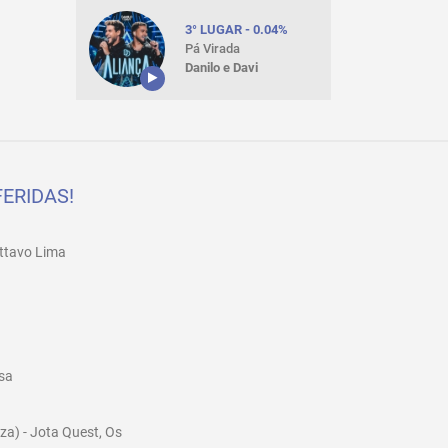
3° LUGAR - 0.04%
Pá Virada
Danilo e Davi
ERIDAS!
sttavo Lima
sa
za) - Jota Quest, Os