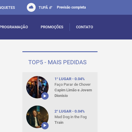
NQUETES
TUPÃ
6
°
Previsão completa
PROGRAMAÇÃO
PROMOÇÕES
CONTATO
TOP5 - MAIS PEDIDAS
1° LUGAR - 0.04%
Faço Parar de Chover
Capim Limão e Jovem
Dionisio
2° LUGAR - 0.04%
Mad Dog in the Fog
Train