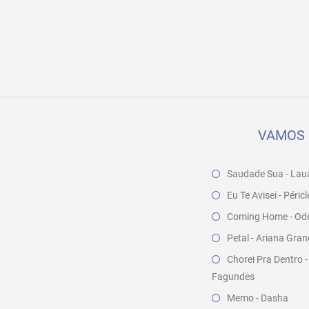
VAMOS 
Saudade Sua - Lau
Eu Te Avisei - Péri
Coming Home - Odea
Petal - Ariana Gra
Chorei Pra Dentro -
Fagundes
Memo - Dasha