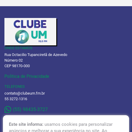
ONDE ESTAMOS
Rua Octacilio Tupanciretã de Azevedo
Número 02
CEP 98170-000
Política de Privacidade
TELEFONES
contato@clubeum.fm.br
55 3272-1316
(55) 98435-3727
Este site informa:
usamos cookies para personalizar
anúncios e melhorar a sua experiência no site. Ao