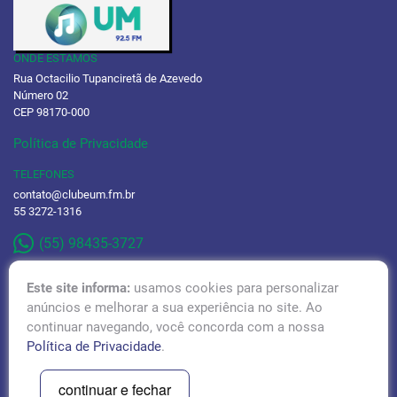
ONDE ESTAMOS
Rua Octacilio Tupanciretã de Azevedo
Número 02
CEP 98170-000
Política de Privacidade
TELEFONES
contato@clubeum.fm.br
55 3272-1316
(55) 98435-3727
Este site informa:
usamos cookies para personalizar
anúncios e melhorar a sua experiência no site. Ao
continuar navegando, você concorda com a nossa
RÁDIO TUPÃ 97,1 FM
Política de Privacidade
.
ACESSAR!
continuar e fechar