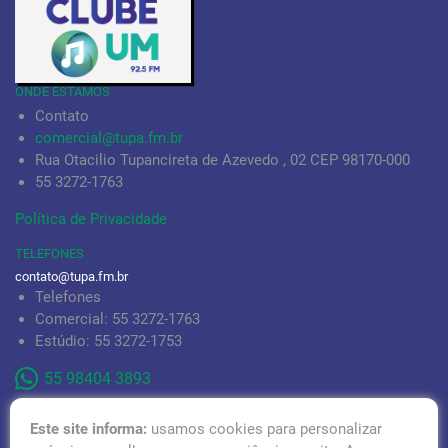
ONDE ESTAMOS
Contato
comercial@tupa.fm.br
Rua Otacilio Tupancireta de Azevedo , 02 CEP 98170-000
55 3272-1763
Política de Privacidade
TELEFONES
contato@tupa.fm.br
Telefones
Comercial: 55 3272-1763
Estúdio: 55 3272-1753
55 98404 3893
Este site informa:
usamos cookies para personalizar