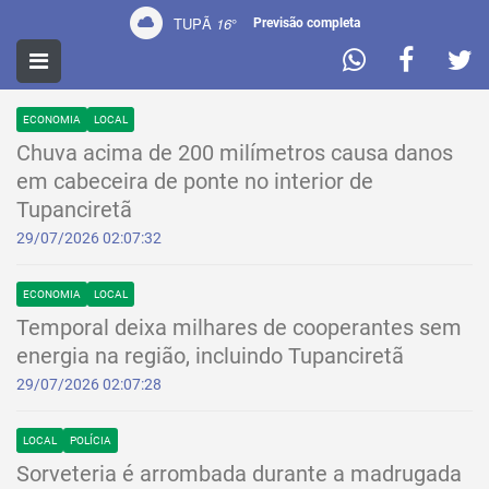
TUPÃ
16
°
Previsão completa
NOTÍCIAS
ECONOMIA
LOCAL
Chuva acima de 200 milímetros causa danos
em cabeceira de ponte no interior de
Tupanciretã
29/07/2026 02:07:32
ECONOMIA
LOCAL
Temporal deixa milhares de cooperantes sem
energia na região, incluindo Tupanciretã
29/07/2026 02:07:28
LOCAL
POLÍCIA
Sorveteria é arrombada durante a madrugada