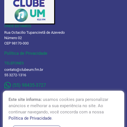
ONDE ESTAMOS
Rua Octacilio Tupanciretã de Azevedo
Número 02
CEP 98170-000
Política de Privacidade
TELEFONES
contato@clubeum.fm.br
55 3272-1316
(55) 98435-3727
Este site informa:
usamos cookies para personalizar
anúncios e melhorar a sua experiência no site. Ao
continuar navegando, você concorda com a nossa
RÁDIO TUPÃ 97,1 FM
Política de Privacidade
.
ACESSAR!