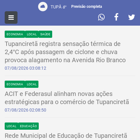
TUPÃ
8
°
Previsão completa
NOTÍCIAS
ECONOMIA
LOCAL
SAÚDE
Tupanciretã registra sensação térmica de
2,4°C após passagem de ciclone e chuva
provoca alagamento na Avenida Rio Branco
07/08/2026 03:08:12
ECONOMIA
LOCAL
ACIT e Federasul alinham novas ações
estratégicas para o comércio de Tupanciretã
07/08/2026 02:08:50
LOCAL
EDUCAÇÃO
Rede Municipal de Educação de Tupanciretã