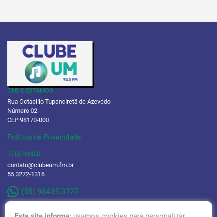
ONDE ESTAMOS
Rua Octacilio Tupanciretã de Azevedo
Número 02
CEP 98170-000
Política de Privacidade
TELEFONES
contato@clubeum.fm.br
55 3272-1316
(55) 98435-3727
Este site informa:
usamos cookies para personalizar