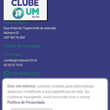
ONDE ESTAMOS
Rua Octacilio Tupanciretã de Azevedo
Número 02
CEP 98170-000
Política de Privacidade
TELEFONES
contato@clubeum.fm.br
55 3272-1316
(55) 98435-3727
Este site informa:
usamos cookies para personalizar
anúncios e melhorar a sua experiência no site. Ao
continuar navegando, você concorda com a nossa
RÁDIO TUPÃ 97,1 FM
Política de Privacidade
.
ACESSAR!