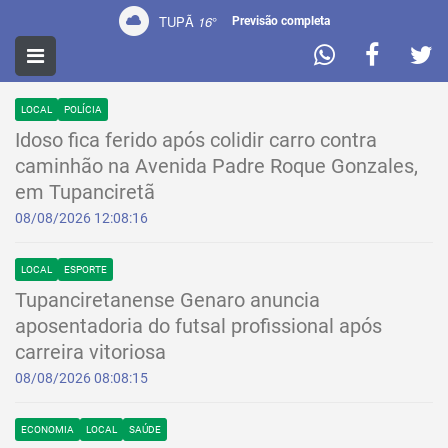
TUPÃ
16
°
Previsão completa
NOTÍCIAS
LOCAL
POLÍCIA
Idoso fica ferido após colidir carro contra
caminhão na Avenida Padre Roque Gonzales,
em Tupanciretã
08/08/2026 12:08:16
LOCAL
ESPORTE
Tupanciretanense Genaro anuncia
aposentadoria do futsal profissional após
carreira vitoriosa
08/08/2026 08:08:15
ECONOMIA
LOCAL
SAÚDE