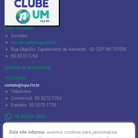
ONDE ESTAMOS
Contato
comercial@tupa.fm.br
Rua Otacilio Tupancireta de Azevedo , 02 CEP 98170-000
55 3272-1763
política de privacidade.
TELEFONES
contato@tupa.fm.br
Telefones
Comercial: 55 3272-1763
Estúdio: 55 3272-1753
55 98404 3893
Este site informa:
usamos cookies para personalizar