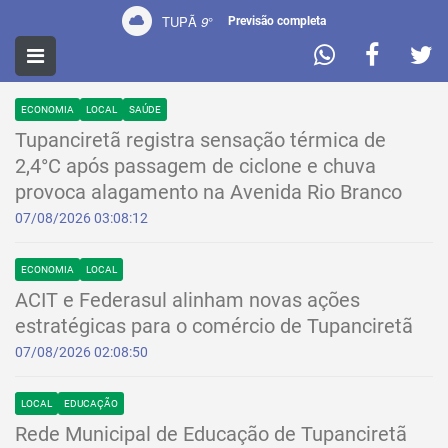
TUPÃ
9
°
Previsão completa
NOTÍCIAS
ECONOMIA
LOCAL
SAÚDE
Tupanciretã registra sensação térmica de
2,4°C após passagem de ciclone e chuva
provoca alagamento na Avenida Rio Branco
07/08/2026 03:08:12
ECONOMIA
LOCAL
ACIT e Federasul alinham novas ações
estratégicas para o comércio de Tupanciretã
07/08/2026 02:08:50
LOCAL
EDUCAÇÃO
Rede Municipal de Educação de Tupanciretã