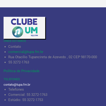
ONDE ESTAMOS
Contato
comercial@tupa.fm.br
Rua Otacilio Tupancireta de Azevedo , 02 CEP 98170-000
55 3272-1763
Política de Privacidade
TELEFONES
contato@tupa.fm.br
Telefones
Comercial: 55 3272-1763
Estúdio: 55 3272-1753