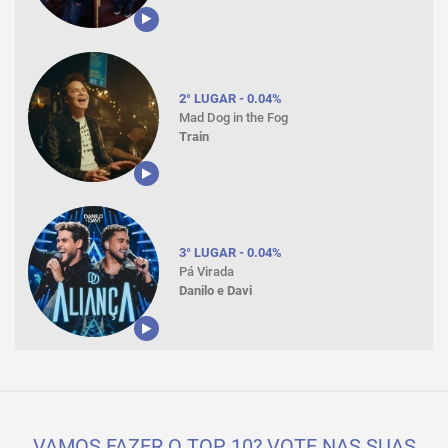
2° LUGAR - 0.04%
Mad Dog in the Fog
Train
3° LUGAR - 0.04%
Pá Virada
Danilo e Davi
VAMOS FAZER O TOP 10? VOTE NAS SUAS