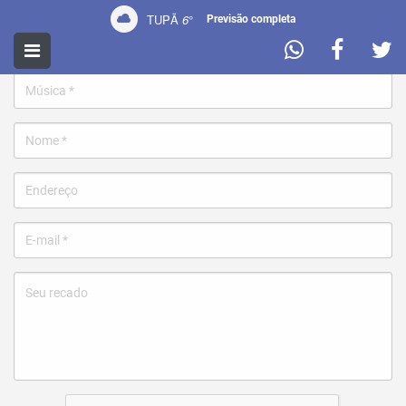
TUPÃ
6
°
Previsão completa
Pedir uma música