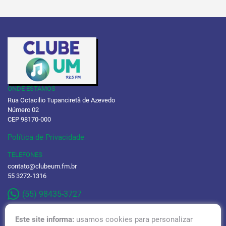
ONDE ESTAMOS
Rua Octacilio Tupanciretã de Azevedo
Número 02
CEP 98170-000
Política de Privacidade
TELEFONES
contato@clubeum.fm.br
55 3272-1316
(55) 98435-3727
Este site informa:
usamos cookies para personalizar