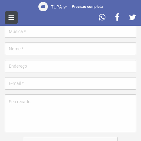
TUPÃ
9
°
Previsão completa
Pedir uma música