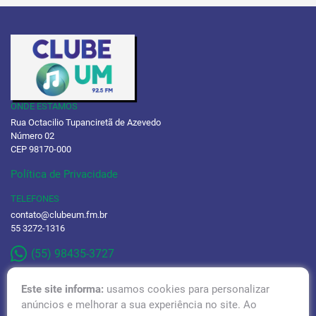
ONDE ESTAMOS
Rua Octacilio Tupanciretã de Azevedo
Número 02
CEP 98170-000
Política de Privacidade
TELEFONES
contato@clubeum.fm.br
55 3272-1316
(55) 98435-3727
Este site informa:
usamos cookies para personalizar
anúncios e melhorar a sua experiência no site. Ao