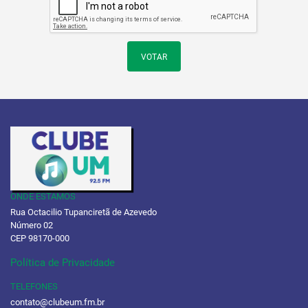
VOTAR
ONDE ESTAMOS
Rua Octacilio Tupanciretã de Azevedo
Número 02
CEP 98170-000
Política de Privacidade
TELEFONES
contato@clubeum.fm.br