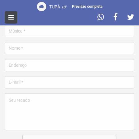
TUPÃ
10
°
Previsão completa
Pedir uma música