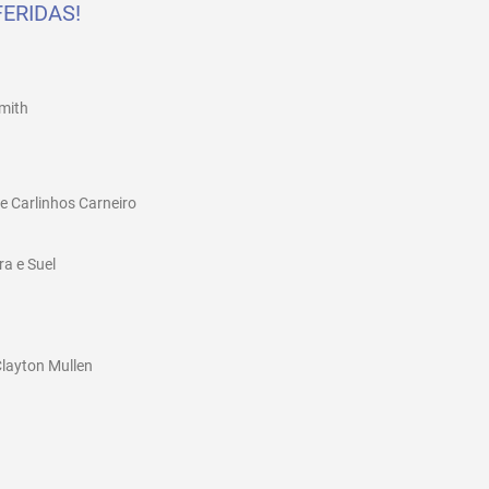
ERIDAS!
mith
 e Carlinhos Carneiro
a e Suel
Clayton Mullen