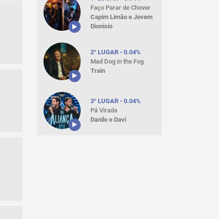
Faço Parar de Chover
Capim Limão e Jovem
Dionisio
2° LUGAR - 0.04%
Mad Dog in the Fog
Train
3° LUGAR - 0.04%
Pá Virada
Danilo e Davi