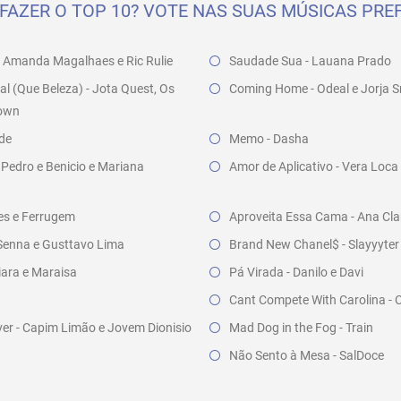
FAZER O TOP 10? VOTE NAS SUAS MÚSICAS PREF
- Amanda Magalhaes e Ric Rulie
Saudade Sua - Lauana Prado
l (Que Beleza) - Jota Quest, Os
Coming Home - Odeal e Jorja S
rown
nde
Memo - Dasha
 Pedro e Benicio e Mariana
Amor de Aplicativo - Vera Loca
cles e Ferrugem
Aproveita Essa Cama - Ana Clar
a Senna e Gusttavo Lima
Brand New Chanel$ - Slayyyter
iara e Maraisa
Pá Virada - Danilo e Davi
Cant Compete With Carolina - 
er - Capim Limão e Jovem Dionisio
Mad Dog in the Fog - Train
Não Sento à Mesa - SalDoce