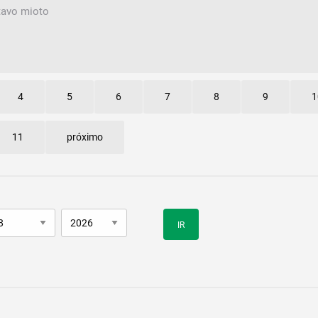
tavo mioto
4
5
6
7
8
9
1
11
próximo
IR