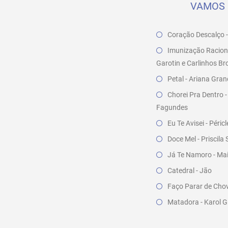
VAMOS 
Coração Descalço 
Imunização Raciona
Garotin e Carlinhos B
Petal - Ariana Gra
Chorei Pra Dentro -
Fagundes
Eu Te Avisei - Péri
Doce Mel - Priscil
Já Te Namoro - Ma
Catedral - Jão
Faço Parar de Chov
Matadora - Karol G