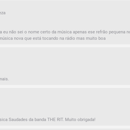
eza
ca eu não sei o nome certo da música apenas ese refrão pequena n
música nova que está tocando na rádio mas muito boa
mais.
úsica Saudades da banda THE RIT. Muito obrigada!