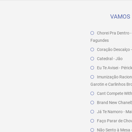
VAMOS 
Chorei Pra Dentro -
Fagundes
Coração Descalço 
Catedral - Jão
Eu Te Avisei - Péri
Imunização Raciona
Garotin e Carlinhos B
Cant Compete With 
Brand New Chanel$ 
Já Te Namoro - Ma
Faço Parar de Chov
Não Sento à Mesa 