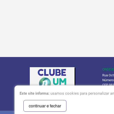
ONDE 
Rua Oct
Número
CEP 98
Este site informa:
usamos cookies para personalizar an
Políti
continuar e fechar