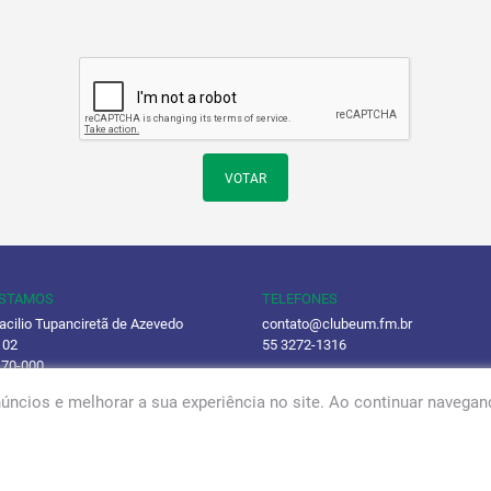
VOTAR
ESTAMOS
TELEFONES
acilio Tupanciretã de Azevedo
contato@clubeum.fm.br
 02
55 3272-1316
170-000
(55) 98435-3727
úncios e melhorar a sua experiência no site. Ao continuar naveg
ca de Privacidade