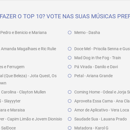
FAZER O TOP 10? VOTE NAS SUAS MÚSICAS PREF
 Pedro e Benicio e Mariana
Memo - Dasha
- Amanda Magalhaes e Ric Rulie
Doce Mel - Priscila Senna e Gu
Mad Dog in the Fog - Train
cles e Ferrugem
Pá Virada - Danilo e Davi
l (Que Beleza) - Jota Quest, Os
Petal - Ariana Grande
rown
Carolina - Clayton Mullen
Coming Home - Odeal e Jorja S
- Slayyyter
Aproveita Essa Cama - Ana Clar
iara e Maraisa
Amor de Aplicativo - Vera Loca
er - Capim Limão e Jovem Dionisio
Saudade Sua - Lauana Prado
- SalDoce
Matadora - Karol G