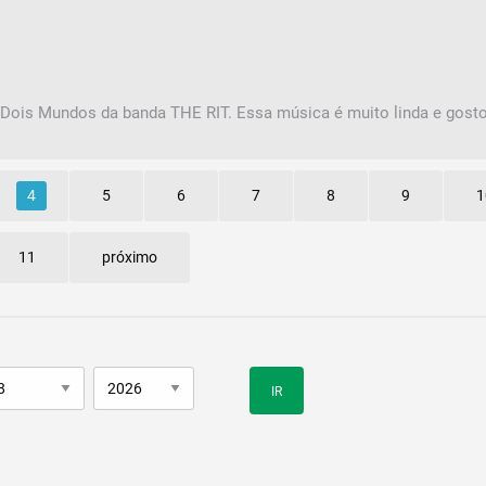
a Dois Mundos da banda THE RIT. Essa música é muito linda e gost
4
5
6
7
8
9
1
11
próximo
IR