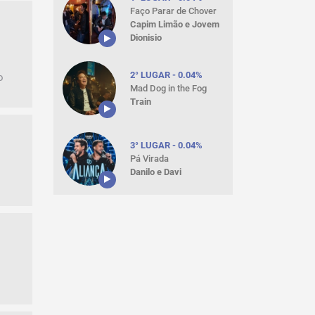
Faço Parar de Chover
Capim Limão e Jovem
Dionisio
2° LUGAR - 0.04%
o
Mad Dog in the Fog
Train
3° LUGAR - 0.04%
Pá Virada
Danilo e Davi