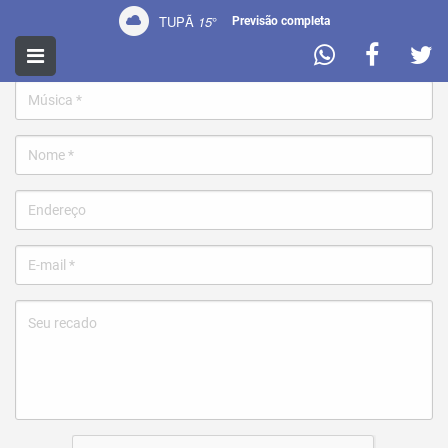
TUPÃ
15
°
Previsão completa
Pedir uma música