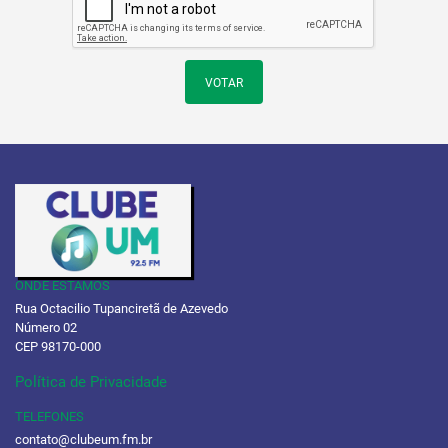
VOTAR
ONDE ESTAMOS
Rua Octacilio Tupanciretã de Azevedo
Número 02
CEP 98170-000
Política de Privacidade
TELEFONES
contato@clubeum.fm.br