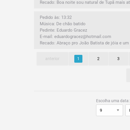
Recado: Boa noite sou natural de Tupã maís a
Pedido às: 13:32
Música: De chão batido
Pedinte: Eduardo Gracez
E-mail: eduardogracez@hotmail.com
Recado: Abraço pro João Batista de jóia e um 
anterior
1
2
3
Escolha uma data: