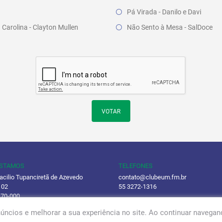
Pá Virada - Danilo e Davi
Carolina - Clayton Mullen
Não Sento à Mesa - SalDoce
VOTAR
ESTAMOS
TELEFONES
acilio Tupanciretã de Azevedo
contato@clubeum.fm.br
 02
55 3272-1316
170-000
(55) 98435-3727
úncios e melhorar a sua experiência no site. Ao continuar naveg
ca de Privacidade