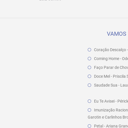
VAMOS 
Coração Descalço 
Coming Home - Odea
Faço Parar de Chov
Doce Mel - Priscil
Saudade Sua - Lau
Eu Te Avisei - Péri
Imunização Raciona
Garotin e Carlinhos B
Petal - Ariana Gra