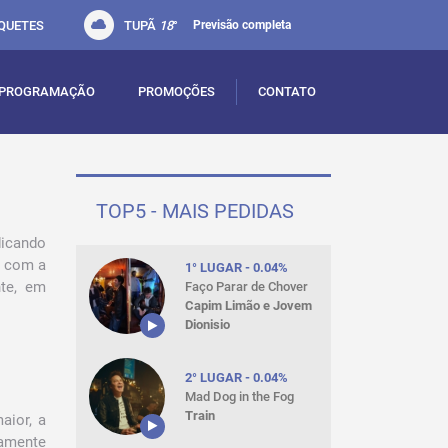
QUETES
TUPÃ
18
°
Previsão completa
PROGRAMAÇÃO
PROMOÇÕES
CONTATO
TOP5 - MAIS PEDIDAS
dicando
e com a
1° LUGAR - 0.04%
te, em
Faço Parar de Chover
Capim Limão e Jovem
Dionisio
2° LUGAR - 0.04%
Mad Dog in the Fog
Train
aior, a
ramente