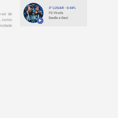
3° LUGAR - 0.04%
Pá Virada
-se de
Danilo e Davi
m, como
ividade