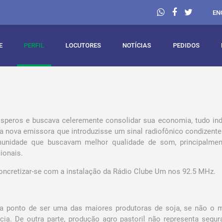
EN
E
PERFIL
LOCUTORES
NOTÍCIAS
PEDIDOS
rósperos e buscava celeremente consolidar sua economia, tudo in
 nova emissora que introduzisse um sinal radiofônico condizent
unidade que buscavam melhor qualidade de som, principalmen
ionais.
oncretizar-se com a instalação da Rádio Clube Um nos 92.5 MHz.
a ponto de ser uma das maiores produtoras de soja, se não o m
ia. De outra parte, produção agro pastoril não representa segu