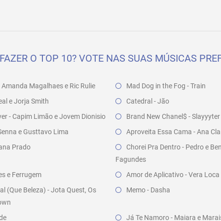
FAZER O TOP 10? VOTE NAS SUAS MÚSICAS PREF
- Amanda Magalhaes e Ric Rulie
Mad Dog in the Fog - Train
l e Jorja Smith
Catedral - Jão
er - Capim Limão e Jovem Dionisio
Brand New Chanel$ - Slayyyter
a Senna e Gusttavo Lima
Aproveita Essa Cama - Ana Clar
ana Prado
Chorei Pra Dentro - Pedro e Be
Fagundes
cles e Ferrugem
Amor de Aplicativo - Vera Loca
l (Que Beleza) - Jota Quest, Os
Memo - Dasha
rown
nde
Já Te Namoro - Maiara e Marai