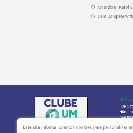
Matadora - Karol G
Cant Compete With 
ONDE 
Rua Oct
Número
CEP 98
Este site informa:
usamos cookies para personalizar an
Políti