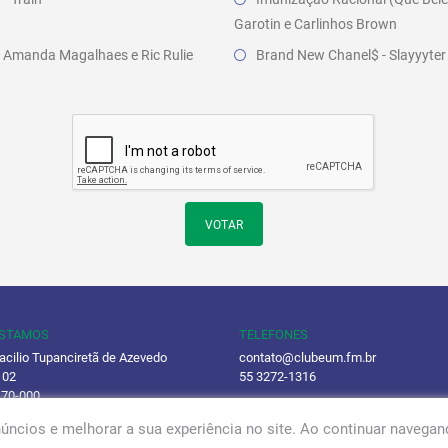
Garotin e Carlinhos Brown
- Amanda Magalhaes e Ric Rulie
Brand New Chanel$ - Slayyyter
VOTAR
ESTAMOS
TELEFONES
acilio Tupanciretã de Azevedo
contato@clubeum.fm.br
 02
55 3272-1316
170-000
(55) 98435-3727
úncios e melhorar a sua experiência no site. Ao continuar naveg
ca de Privacidade