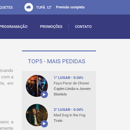
QUETES
TUPÃ
12
°
Previsão completa
PROGRAMAÇÃO
PROMOÇÕES
CONTATO
TOP5 - MAIS PEDIDAS
dicando
e com a
1° LUGAR - 0.04%
te, em
Faço Parar de Chover
Capim Limão e Jovem
Dionisio
2° LUGAR - 0.04%
Mad Dog in the Fog
Train
aior, a
ramente