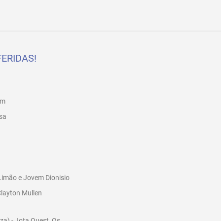
ERIDAS!
em
sa
Limão e Jovem Dionisio
Clayton Mullen
za) - Jota Quest, Os