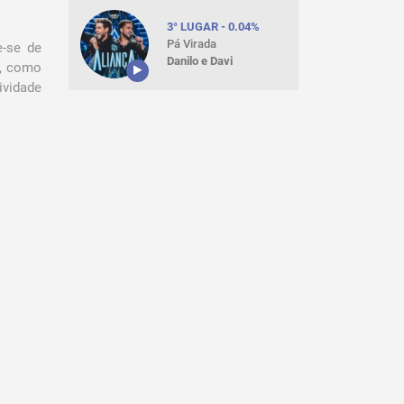
3° LUGAR - 0.04%
Pá Virada
-se de
Danilo e Davi
m, como
ividade