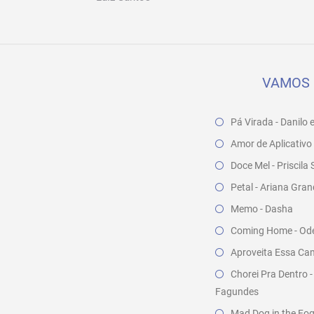
VAMOS 
Pá Virada - Danilo 
Amor de Aplicativo 
Doce Mel - Priscil
Petal - Ariana Gra
Memo - Dasha
Coming Home - Odea
Aproveita Essa Cam
Chorei Pra Dentro -
Fagundes
Mad Dog in the Fog 