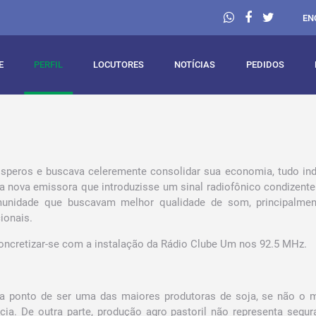
EN
E
PERFIL
LOCUTORES
NOTÍCIAS
PEDIDOS
rósperos e buscava celeremente consolidar sua economia, tudo in
 nova emissora que introduzisse um sinal radiofônico condizent
unidade que buscavam melhor qualidade de som, principalmen
ionais.
oncretizar-se com a instalação da Rádio Clube Um nos 92.5 MHz.
a ponto de ser uma das maiores produtoras de soja, se não o m
ia. De outra parte, produção agro pastoril não representa segu