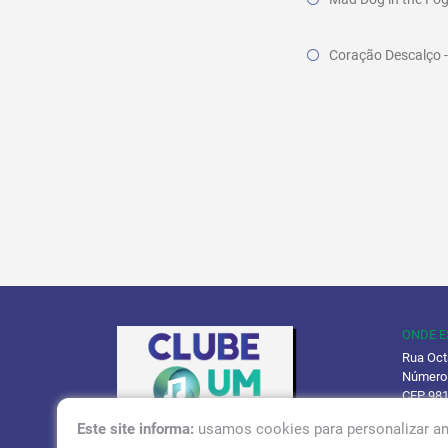
Coração Descalço 
ONDE 
Rua Oct
Número
CEP 98
Este site informa:
usamos cookies para personalizar an
Políti