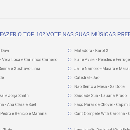
FAZER O TOP 10? VOTE NAS SUAS MÚSICAS PREF
e Davi
Matadora - Karol G
- Vera Loca e Carlinhos Carneiro
Eu Te Avisei - Péricles e Ferrug
a Senna e Gusttavo Lima
Já Te Namoro - Maiara e Marai
nde
Catedral - Jão
Não Sento à Mesa - SalDoce
l e Jorja Smith
Saudade Sua - Lauana Prado
a - Ana Clara e Suel
Faço Parar de Chover - Capim 
 Pedro e Benicio e Mariana
Cant Compete With Carolina - 
- Train
Imunização Racional (Que Bele