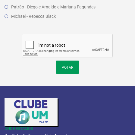
Patrão - Diego e Arnaldo e Mariana Fagundes
Michael - Rebecca Black
VOTAR
ONDE ESTAMOS