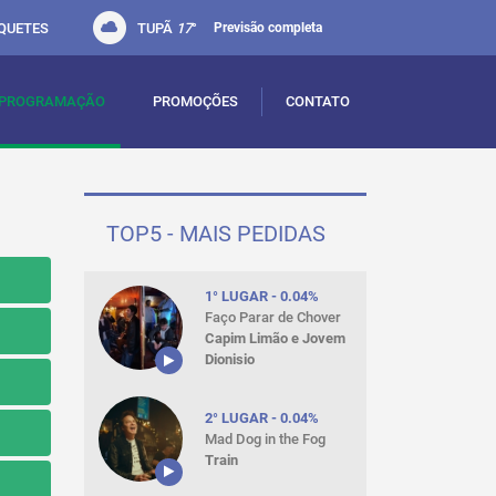
QUETES
TUPÃ
17
°
Previsão completa
PROGRAMAÇÃO
PROMOÇÕES
CONTATO
TOP5 - MAIS PEDIDAS
1° LUGAR - 0.04%
Faço Parar de Chover
Capim Limão e Jovem
Dionisio
2° LUGAR - 0.04%
Mad Dog in the Fog
Train