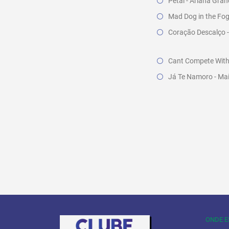
Petal - Ariana Gra
Mad Dog in the Fog 
Coração Descalço 
Cant Compete With 
Já Te Namoro - Ma
ONDE 