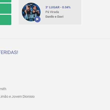
3° LUGAR - 0.04%
Pá Virada
Danilo e Davi
ERIDAS!
mith
Limão e Jovem Dionisio