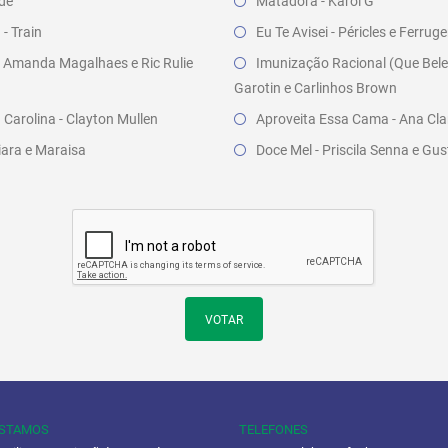
nde
Matadora - Karol G
- Train
Eu Te Avisei - Péricles e Ferrug
- Amanda Magalhaes e Ric Rulie
Imunização Racional (Que Bele
Garotin e Carlinhos Brown
Carolina - Clayton Mullen
Aproveita Essa Cama - Ana Clar
iara e Maraisa
Doce Mel - Priscila Senna e Gu
VOTAR
ESTAMOS
TELEFONES