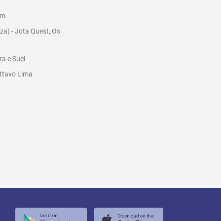
em
za) - Jota Quest, Os
a e Suel
sttavo Lima