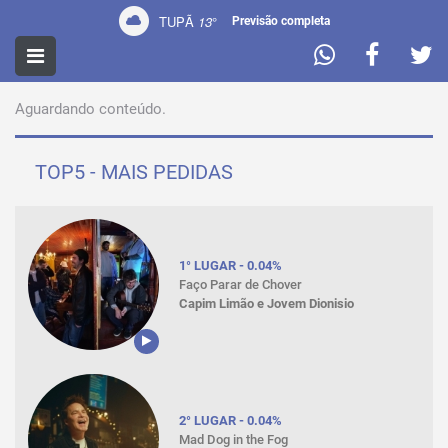
TUPÃ
13
°
Previsão completa
PROMOÇÕES
Aguardando conteúdo.
TOP5 - MAIS PEDIDAS
1° LUGAR - 0.04%
Faço Parar de Chover
Capim Limão e Jovem Dionisio
2° LUGAR - 0.04%
Mad Dog in the Fog