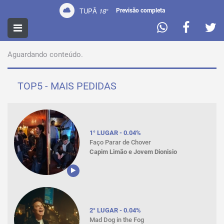
TUPÃ
18
°
Previsão completa
PROMOÇÕES
Aguardando conteúdo.
TOP5 - MAIS PEDIDAS
1° LUGAR - 0.04%
Faço Parar de Chover
Capim Limão e Jovem Dionisio
2° LUGAR - 0.04%
Mad Dog in the Fog