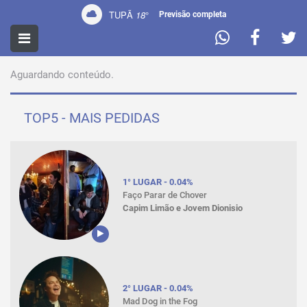
TUPÃ
18
°
Previsão completa
PROMOÇÕES
Aguardando conteúdo.
TOP5 - MAIS PEDIDAS
1° LUGAR - 0.04%
Faço Parar de Chover
Capim Limão e Jovem Dionisio
2° LUGAR - 0.04%
Mad Dog in the Fog